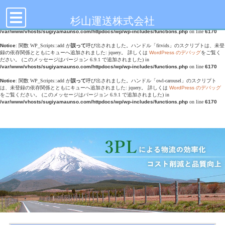
toggle
Notice
: 関数 WP_Scripts::add が
誤って
呼び出されました。ハンドル「doubletap」のスクリプトは、
navigation
未登録の依存関係とともにキューへ追加されました: jquery。 詳しくは
WordPress のデバッグ
をご
杉山運送株式会社
覧ください。 (このメッセージはバージョン 6.9.1 で追加されました) in
/var/www/vhosts/sugiyamaunso.com/httpdocs/wp/wp-includes/functions.php
on line
6170
Notice
: 関数 WP_Scripts::add が
誤って
呼び出されました。ハンドル「fitvids」のスクリプトは、未登
録の依存関係とともにキューへ追加されました: jquery。 詳しくは
WordPress のデバッグ
をご覧く
ださい。 (このメッセージはバージョン 6.9.1 で追加されました) in
/var/www/vhosts/sugiyamaunso.com/httpdocs/wp/wp-includes/functions.php
on line
6170
Notice
: 関数 WP_Scripts::add が
誤って
呼び出されました。ハンドル「owl-carousel」のスクリプト
は、未登録の依存関係とともにキューへ追加されました: jquery。 詳しくは
WordPress のデバッグ
をご覧ください。 (このメッセージはバージョン 6.9.1 で追加されました) in
/var/www/vhosts/sugiyamaunso.com/httpdocs/wp/wp-includes/functions.php
on line
6170