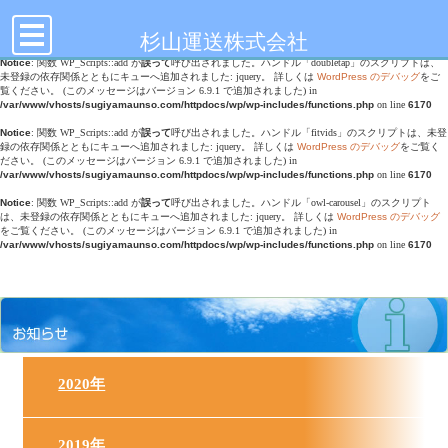
toggle
Notice
: Undefined offset: 0 in
/var/www/vhosts/sugiyamaunso.com/httpdocs/wp/wp-
navigation
content/themes/sugiyamaunso/header.php
on line
17
杉山運送株式会社
Notice
: 関数 WP_Scripts::add が
誤って
呼び出されました。ハンドル「doubletap」のスクリプトは、
未登録の依存関係とともにキューへ追加されました: jquery。 詳しくは
WordPress のデバッグ
をご
覧ください。 (このメッセージはバージョン 6.9.1 で追加されました) in
/var/www/vhosts/sugiyamaunso.com/httpdocs/wp/wp-includes/functions.php
on line
6170
Notice
: 関数 WP_Scripts::add が
誤って
呼び出されました。ハンドル「fitvids」のスクリプトは、未登
録の依存関係とともにキューへ追加されました: jquery。 詳しくは
WordPress のデバッグ
をご覧く
ださい。 (このメッセージはバージョン 6.9.1 で追加されました) in
/var/www/vhosts/sugiyamaunso.com/httpdocs/wp/wp-includes/functions.php
on line
6170
Notice
: 関数 WP_Scripts::add が
誤って
呼び出されました。ハンドル「owl-carousel」のスクリプト
は、未登録の依存関係とともにキューへ追加されました: jquery。 詳しくは
WordPress のデバッグ
をご覧ください。 (このメッセージはバージョン 6.9.1 で追加されました) in
/var/www/vhosts/sugiyamaunso.com/httpdocs/wp/wp-includes/functions.php
on line
6170
2020年
2019年