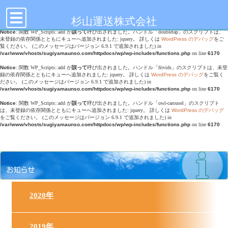
toggle
Notice
: Undefined offset: 0 in
/var/www/vhosts/sugiyamaunso.com/httpdocs/wp/wp-
navigation
content/themes/sugiyamaunso/header.php
on line
17
杉山運送株式会社
Notice
: 関数 WP_Scripts::add が
誤って
呼び出されました。ハンドル「doubletap」のスクリプトは、
未登録の依存関係とともにキューへ追加されました: jquery。 詳しくは
WordPress のデバッグ
をご
覧ください。 (このメッセージはバージョン 6.9.1 で追加されました) in
/var/www/vhosts/sugiyamaunso.com/httpdocs/wp/wp-includes/functions.php
on line
6170
Notice
: 関数 WP_Scripts::add が
誤って
呼び出されました。ハンドル「fitvids」のスクリプトは、未登
録の依存関係とともにキューへ追加されました: jquery。 詳しくは
WordPress のデバッグ
をご覧く
ださい。 (このメッセージはバージョン 6.9.1 で追加されました) in
/var/www/vhosts/sugiyamaunso.com/httpdocs/wp/wp-includes/functions.php
on line
6170
Notice
: 関数 WP_Scripts::add が
誤って
呼び出されました。ハンドル「owl-carousel」のスクリプト
は、未登録の依存関係とともにキューへ追加されました: jquery。 詳しくは
WordPress のデバッグ
をご覧ください。 (このメッセージはバージョン 6.9.1 で追加されました) in
/var/www/vhosts/sugiyamaunso.com/httpdocs/wp/wp-includes/functions.php
on line
6170
2020年
2019年