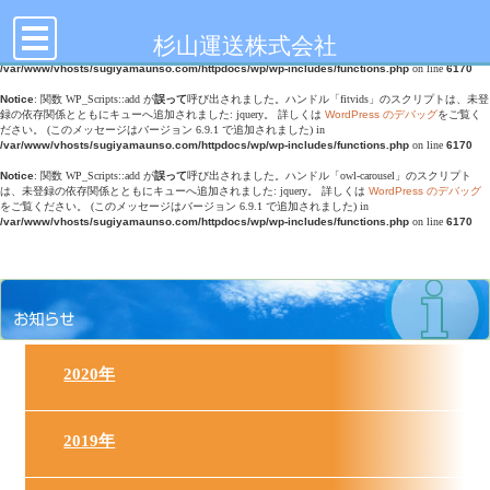
toggle
Notice
: 関数 WP_Scripts::add が
誤って
呼び出されました。ハンドル「doubletap」のスクリプトは、
navigation
未登録の依存関係とともにキューへ追加されました: jquery。 詳しくは
WordPress のデバッグ
をご
杉山運送株式会社
覧ください。 (このメッセージはバージョン 6.9.1 で追加されました) in
/var/www/vhosts/sugiyamaunso.com/httpdocs/wp/wp-includes/functions.php
on line
6170
Notice
: 関数 WP_Scripts::add が
誤って
呼び出されました。ハンドル「fitvids」のスクリプトは、未登
録の依存関係とともにキューへ追加されました: jquery。 詳しくは
WordPress のデバッグ
をご覧く
ださい。 (このメッセージはバージョン 6.9.1 で追加されました) in
/var/www/vhosts/sugiyamaunso.com/httpdocs/wp/wp-includes/functions.php
on line
6170
Notice
: 関数 WP_Scripts::add が
誤って
呼び出されました。ハンドル「owl-carousel」のスクリプト
は、未登録の依存関係とともにキューへ追加されました: jquery。 詳しくは
WordPress のデバッグ
をご覧ください。 (このメッセージはバージョン 6.9.1 で追加されました) in
/var/www/vhosts/sugiyamaunso.com/httpdocs/wp/wp-includes/functions.php
on line
6170
2020年
2019年