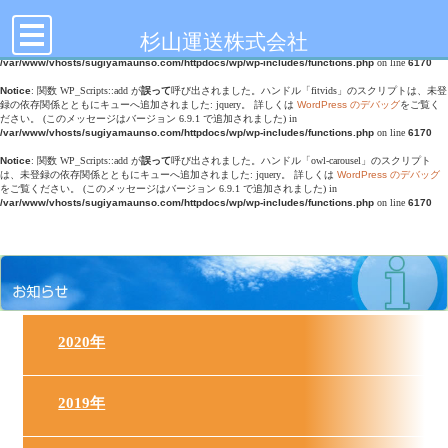
toggle
Notice
: 関数 WP_Scripts::add が
誤って
呼び出されました。ハンドル「doubletap」のスクリプトは、
navigation
未登録の依存関係とともにキューへ追加されました: jquery。 詳しくは
WordPress のデバッグ
をご
杉山運送株式会社
覧ください。 (このメッセージはバージョン 6.9.1 で追加されました) in
/var/www/vhosts/sugiyamaunso.com/httpdocs/wp/wp-includes/functions.php
on line
6170
Notice
: 関数 WP_Scripts::add が
誤って
呼び出されました。ハンドル「fitvids」のスクリプトは、未登
録の依存関係とともにキューへ追加されました: jquery。 詳しくは
WordPress のデバッグ
をご覧く
ださい。 (このメッセージはバージョン 6.9.1 で追加されました) in
/var/www/vhosts/sugiyamaunso.com/httpdocs/wp/wp-includes/functions.php
on line
6170
Notice
: 関数 WP_Scripts::add が
誤って
呼び出されました。ハンドル「owl-carousel」のスクリプト
は、未登録の依存関係とともにキューへ追加されました: jquery。 詳しくは
WordPress のデバッグ
をご覧ください。 (このメッセージはバージョン 6.9.1 で追加されました) in
/var/www/vhosts/sugiyamaunso.com/httpdocs/wp/wp-includes/functions.php
on line
6170
2020年
2019年