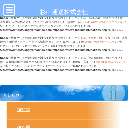
toggle
Notice
: Undefined offset: 0 in
/var/www/vhosts/sugiyamaunso.com/httpdocs/wp/wp-
navigation
content/themes/sugiyamaunso/header.php
on line
17
杉山運送株式会社
Notice
: 関数 WP_Scripts::add が
誤って
呼び出されました。ハンドル「doubletap」のスクリプトは、
未登録の依存関係とともにキューへ追加されました: jquery。 詳しくは
WordPress のデバッグ
をご
覧ください。 (このメッセージはバージョン 6.9.1 で追加されました) in
/var/www/vhosts/sugiyamaunso.com/httpdocs/wp/wp-includes/functions.php
on line
6170
Notice
: 関数 WP_Scripts::add が
誤って
呼び出されました。ハンドル「fitvids」のスクリプトは、未登
録の依存関係とともにキューへ追加されました: jquery。 詳しくは
WordPress のデバッグ
をご覧く
ださい。 (このメッセージはバージョン 6.9.1 で追加されました) in
/var/www/vhosts/sugiyamaunso.com/httpdocs/wp/wp-includes/functions.php
on line
6170
Notice
: 関数 WP_Scripts::add が
誤って
呼び出されました。ハンドル「owl-carousel」のスクリプト
は、未登録の依存関係とともにキューへ追加されました: jquery。 詳しくは
WordPress のデバッグ
をご覧ください。 (このメッセージはバージョン 6.9.1 で追加されました) in
/var/www/vhosts/sugiyamaunso.com/httpdocs/wp/wp-includes/functions.php
on line
6170
2020年
2019年