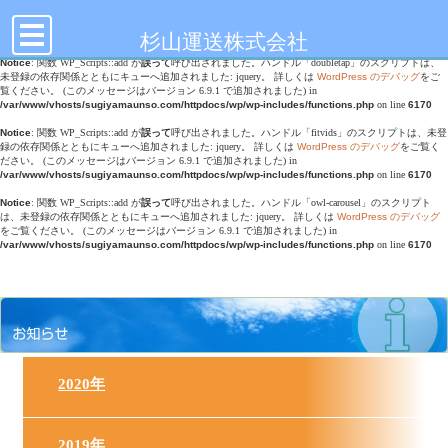
toggle
Notice
: Undefined offset: 0 in
/var/www/vhosts/sugiyamaunso.com/httpdocs/wp/wp-
navigation
content/themes/sugiyamaunso/header.php
on line
17
杉山運送株式会社
Notice
: 関数 WP_Scripts::add が
誤って
呼び出されました。ハンドル「doubletap」のスクリプトは、
未登録の依存関係とともにキューへ追加されました: jquery。 詳しくは
WordPress のデバッグ
をご
覧ください。 (このメッセージはバージョン 6.9.1 で追加されました) in
/var/www/vhosts/sugiyamaunso.com/httpdocs/wp/wp-includes/functions.php
on line
6170
Notice
: 関数 WP_Scripts::add が
誤って
呼び出されました。ハンドル「fitvids」のスクリプトは、未登
録の依存関係とともにキューへ追加されました: jquery。 詳しくは
WordPress のデバッグ
をご覧く
ださい。 (このメッセージはバージョン 6.9.1 で追加されました) in
/var/www/vhosts/sugiyamaunso.com/httpdocs/wp/wp-includes/functions.php
on line
6170
Notice
: 関数 WP_Scripts::add が
誤って
呼び出されました。ハンドル「owl-carousel」のスクリプト
は、未登録の依存関係とともにキューへ追加されました: jquery。 詳しくは
WordPress のデバッグ
をご覧ください。 (このメッセージはバージョン 6.9.1 で追加されました) in
/var/www/vhosts/sugiyamaunso.com/httpdocs/wp/wp-includes/functions.php
on line
6170
2020年
2019年