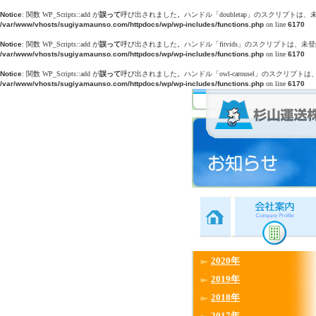
Notice
: 関数 WP_Scripts::add が
誤って
呼び出されました。ハンドル「doubletap」のスクリプトは、
/var/www/vhosts/sugiyamaunso.com/httpdocs/wp/wp-includes/functions.php
on line
6170
Notice
: 関数 WP_Scripts::add が
誤って
呼び出されました。ハンドル「fitvids」のスクリプトは、未登
/var/www/vhosts/sugiyamaunso.com/httpdocs/wp/wp-includes/functions.php
on line
6170
Notice
: 関数 WP_Scripts::add が
誤って
呼び出されました。ハンドル「owl-carousel」のスクリプト
/var/www/vhosts/sugiyamaunso.com/httpdocs/wp/wp-includes/functions.php
on line
6170
ホーム
会社案内
2020年
2019年
2018年
2017年