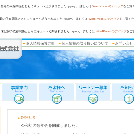
未登録の依存関係とともにキューへ追加されました: jquery。 詳しくは
WordPress のデバッグ
をご覧く
録の依存関係とともにキューへ追加されました: jquery。 詳しくは
WordPress のデバッグ
をご覧くださ
は、未登録の依存関係とともにキューへ追加されました: jquery。 詳しくは
WordPress のデバッグ
をご覧
個人情報保護方針
個人情報の取り扱いについて
お問い合せ
事業案内
お客様へ
パートナー募集
お知らせ
[2020.1.14]
令和初の忘年会を開催しました。