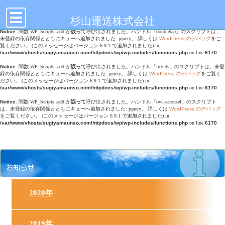
toggle
Notice
: Undefined offset: 0 in
/var/www/vhosts/sugiyamaunso.com/httpdocs/wp/wp-
navigation
content/themes/sugiyamaunso/header.php
on line
17
杉山運送株式会社
Notice
: 関数 WP_Scripts::add が
誤って
呼び出されました。ハンドル「doubletap」のスクリプトは、
未登録の依存関係とともにキューへ追加されました: jquery。 詳しくは
WordPress のデバッグ
をご
覧ください。 (このメッセージはバージョン 6.9.1 で追加されました) in
/var/www/vhosts/sugiyamaunso.com/httpdocs/wp/wp-includes/functions.php
on line
6170
Notice
: 関数 WP_Scripts::add が
誤って
呼び出されました。ハンドル「fitvids」のスクリプトは、未登
録の依存関係とともにキューへ追加されました: jquery。 詳しくは
WordPress のデバッグ
をご覧く
ださい。 (このメッセージはバージョン 6.9.1 で追加されました) in
/var/www/vhosts/sugiyamaunso.com/httpdocs/wp/wp-includes/functions.php
on line
6170
Notice
: 関数 WP_Scripts::add が
誤って
呼び出されました。ハンドル「owl-carousel」のスクリプト
は、未登録の依存関係とともにキューへ追加されました: jquery。 詳しくは
WordPress のデバッグ
をご覧ください。 (このメッセージはバージョン 6.9.1 で追加されました) in
/var/www/vhosts/sugiyamaunso.com/httpdocs/wp/wp-includes/functions.php
on line
6170
2020年
2019年